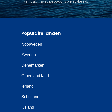
van C&O Travel. Zie ook ons privacybeleid.
Populaire landen
Noorwegen
Zweden
Denemarken
Groenland land
Ierland
Schotland
IJsland