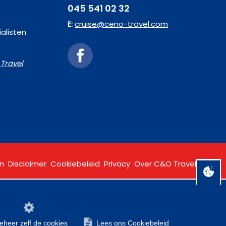
045 541 02 32
E:
cruise@ceno-travel.com
alisten
Travel
n
Disclaimer
Cookiebeleid
Privacy
Over C&O Travel
beheer zelf de cookies
Lees ons Cookiebeleid