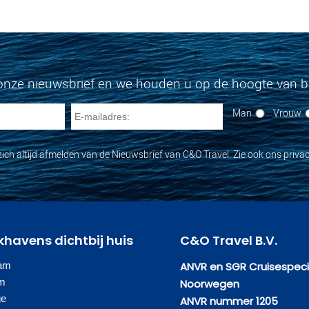
onze nieuwsbrief en we houden u op de hoogte van bi
Man
Vrouw
zich altijd afmelden van de Nieuwsbrief van C&O Travel. Zie ook ons privac
khavens dichtbij huis
C&O Travel B.V.
am
ANVR en SGR Cruisespecia
am
Noorwegen
ge
ANVR nummer 1205