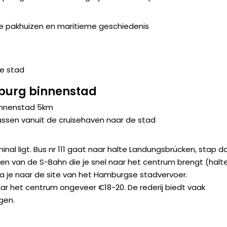
te pakhuizen en maritieme geschiedenis
de stad
burg binnenstad
binnenstad 5km
ussen vanuit de cruisehaven naar de stad
nal ligt. Bus nr 111 gaat naar halte Landungsbrücken, stap d
ken van de S-Bahn die je snel naar het centrum brengt (halt
a je naar de site van het Hamburgse stadvervoer.
aar het centrum ongeveer €18-20. De rederij biedt vaak
gen.