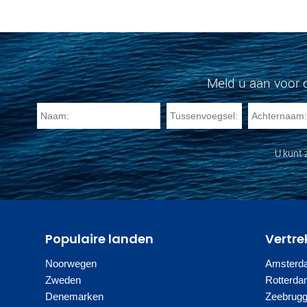
Meld u aan voor 
U kunt 
Populaire landen
Vertre
Noorwegen
Amsterd
Zweden
Rotterd
Denemarken
Zeebrug