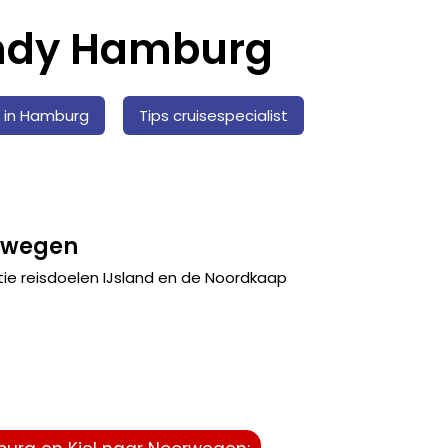
endy Hamburg
s in Hamburg
Tips cruisespecialist
rwegen
e reisdoelen IJsland en de Noordkaap