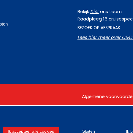
Bekijk
hier
ons team
g
Raadpleeg 15 cruisespeci
pton
BEZOEK OP AFSPRAAK
Lees hier meer over C&O 
Algemene voorwaarde
Ik accepteer alle cookies
Sluiten
Ik 