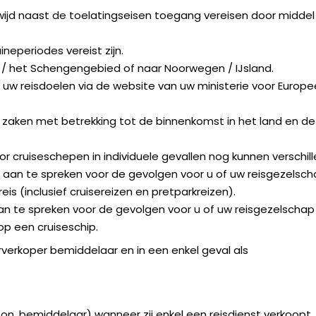
ldwijd naast de toelatingseisen toegang vereisen door middel
neperiodes vereist zijn.
 / het Schengengebied of naar Noorwegen / IJsland.
an uw reisdoelen via de website van uw ministerie voor Europe
r zaken met betrekking tot de binnenkomst in het land en de
 cruiseschepen in individuele gevallen nog kunnen verschill
et aan te spreken voor de gevolgen voor u of uw reisgezelsc
s (inclusief cruisereizen en pretparkreizen).
aan te spreken voor de gevolgen voor u of uw reisgezelschap
p een cruiseschip.
verkoper bemiddelaar en in een enkel geval als
n, bemiddelaar) wanneer zij enkel een reisdienst verkoopt.