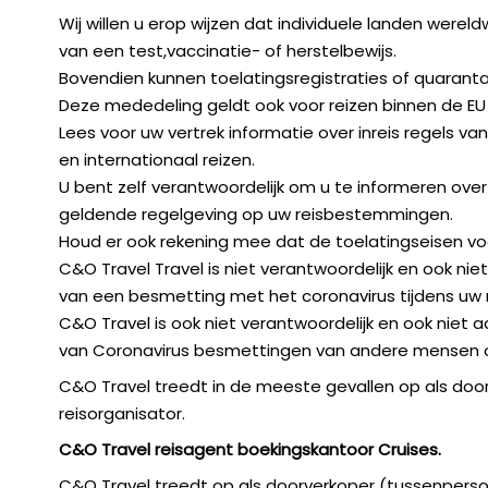
Wij willen u erop wijzen dat individuele landen were
van een test,vaccinatie- of herstelbewijs.
Bovendien kunnen toelatingsregistraties of quarantai
Deze mededeling geldt ook voor reizen binnen de EU
Lees voor uw vertrek informatie over inreis regels v
en internationaal reizen.
U bent zelf verantwoordelijk om u te informeren ove
geldende regelgeving op uw reisbestemmingen.
Houd er ook rekening mee dat de toelatingseisen voor
C&O Travel Travel is niet verantwoordelijk en ook ni
van een besmetting met het coronavirus tijdens uw rei
C&O Travel is ook niet verantwoordelijk en ook niet 
van Coronavirus besmettingen van andere mensen o
C&O Travel treedt in de meeste gevallen op als door
reisorganisator.
C&O Travel reisagent boekingskantoor Cruises.
C&O Travel treedt op als doorverkoper (tussenpersoo