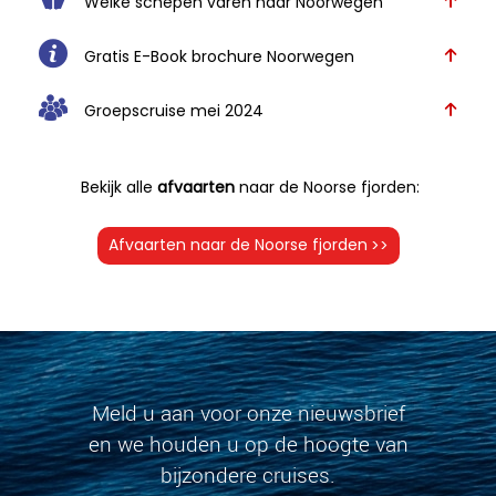
Welke schepen varen naar Noorwegen
Gratis E-Book brochure Noorwegen
Groepscruise mei 2024
Bekijk alle
afvaarten
naar de Noorse fjorden:
Afvaarten naar de Noorse fjorden
>>
Meld u aan voor onze nieuwsbrief
en we houden u op de hoogte van
bijzondere cruises.