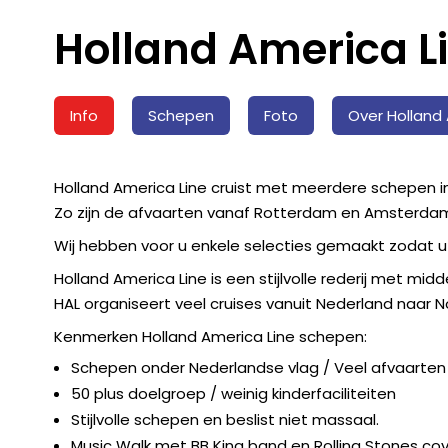
Holland America L
Info
Schepen
Foto
Over Holland 
Holland America Line cruist met meerdere schepen 
Zo zijn de afvaarten vanaf Rotterdam en Amsterdam
Wij hebben voor u enkele selecties gemaakt zodat u 
Holland America Line is een stijlvolle rederij met mid
HAL organiseert veel cruises vanuit Nederland naar N
Kenmerken Holland America Line schepen:
Schepen onder Nederlandse vlag / Veel afvaarten 
50 plus doelgroep / weinig kinderfaciliteiten
Stijlvolle schepen en beslist niet massaal.
Music Walk met BB King band en Rolling Stones co