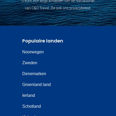
U kunt zich altijd afmelden van de Nieuwsbrief
van C&O Travel. Zie ook ons privacybeleid.
Populaire landen
Noorwegen
Zweden
Denemarken
Groenland land
Ierland
Schotland